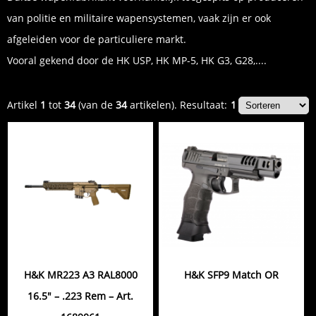
van politie en militaire wapensystemen, vaak zijn er ook
afgeleiden voor de particuliere markt.
Vooral gekend door de HK USP, HK MP-5, HK G3, G28,....
Artikel
1
tot
34
(van de
34
artikelen).
Resultaat:
1
H&K MR223 A3 RAL8000
H&K SFP9 Match OR
16.5" – .223 Rem – Art.