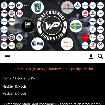
15 tem 31 augustus gesloten wegens jaarlijks verlof
Home
/
Heckler & Koch
Heckler & Koch
Heckler & Koch
Duitse wapenfabrikant voornamelijk toegespits op produceren