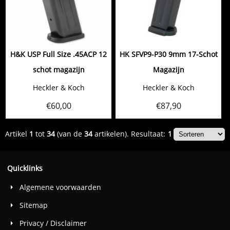
H&K USP Full Size .45ACP 12
HK SFVP9-P30 9mm 17-Schot
schot magazijn
Magazijn
Heckler & Koch
Heckler & Koch
€
60,00
€
87,90
Artikel
1
tot
34
(van de
34
artikelen).
Resultaat:
1
Quicklinks
Algemene voorwaarden
Sitemap
Privacy / Disclaimer