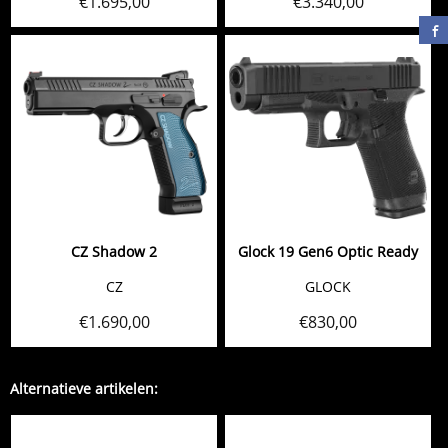
€
1.695,00
€
3.340,00
CZ Shadow 2
Glock 19 Gen6 Optic Ready
CZ
GLOCK
€
1.690,00
€
830,00
Alternatieve artikelen: