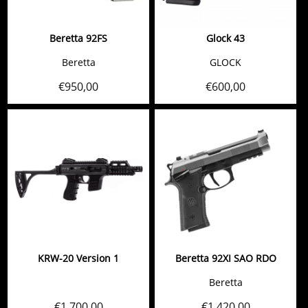
Beretta 92FS
Glock 43
Beretta
GLOCK
€
950,00
€
600,00
KRW-20 Version 1
Beretta 92XI SAO RDO
Beretta
€
1.700,00
€
1.420,00