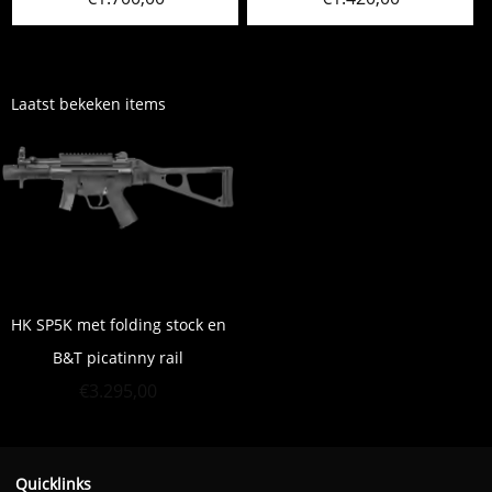
Laatst bekeken items
HK SP5K met folding stock en
B&T picatinny rail
€
3.295,00
Quicklinks