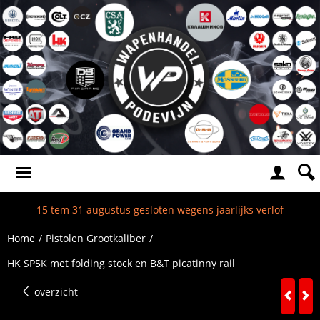
15 tem 31 augustus gesloten wegens jaarlijks verlof
Home
/
Pistolen Grootkaliber
/
HK SP5K met folding stock en B&T picatinny rail
overzicht