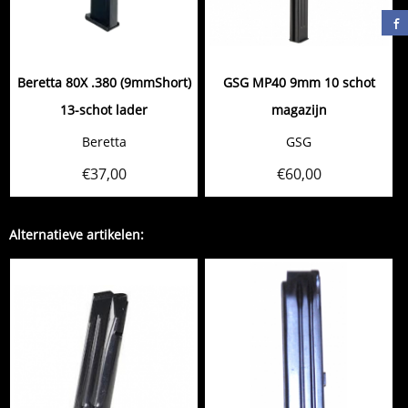
Beretta 80X .380 (9mmShort)
GSG MP40 9mm 10 schot
13-schot lader
magazijn
Beretta
GSG
€
37,00
€
60,00
Alternatieve artikelen: