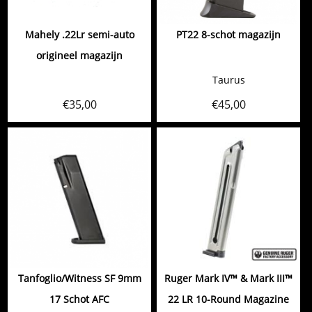
Mahely .22Lr semi-auto
PT22 8-schot magazijn
origineel magazijn
Taurus
€
35,00
€
45,00
Tanfoglio/Witness SF 9mm
Ruger Mark IV™ & Mark III™
17 Schot AFC
22 LR 10-Round Magazine