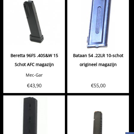
Beretta 96FS .40S&W 15
Bataan 54 .22LR 10-schot
Schot AFC magazijn
origineel magazijn
Mec-Gar
€
43,90
€
55,00