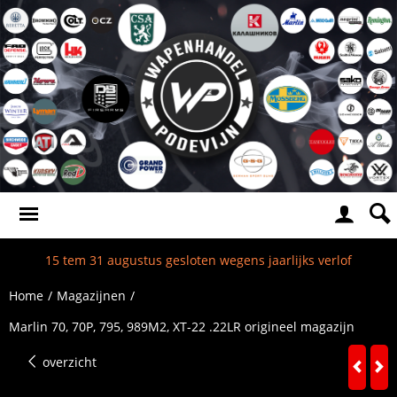
15 tem 31 augustus gesloten wegens jaarlijks verlof
Home
/
Magazijnen
/
Marlin 70, 70P, 795, 989M2, XT-22 .22LR origineel magazijn
overzicht