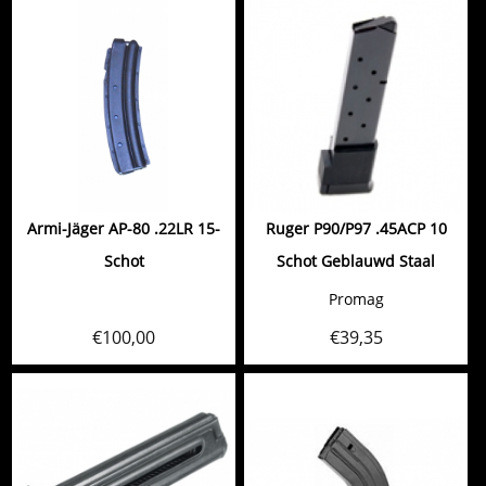
Armi-Jäger AP-80 .22LR 15-
Ruger P90/P97 .45ACP 10
Schot
Schot Geblauwd Staal
Promag
€
100,00
€
39,35