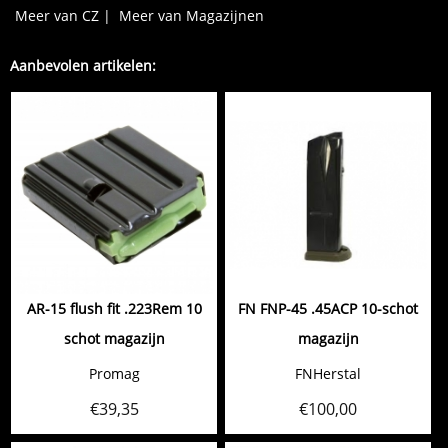
Meer van CZ
|
Meer van Magazijnen
Aanbevolen artikelen:
AR-15 flush fit .223Rem 10
FN FNP-45 .45ACP 10-schot
schot magazijn
magazijn
Promag
FNHerstal
€
39,35
€
100,00