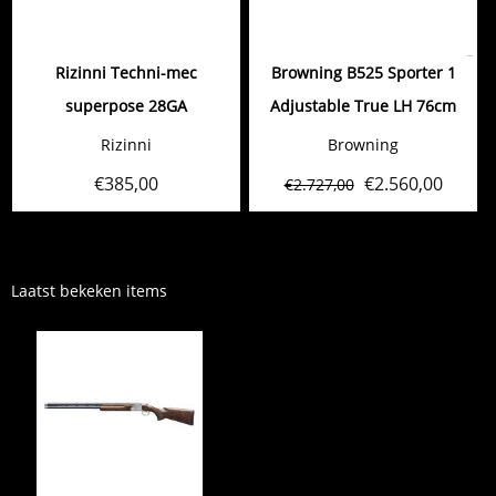
Rizinni Techni-mec
Browning B525 Sporter 1
superpose 28GA
Adjustable True LH 76cm
Rizinni
Browning
€
385,00
€
2.560,00
€
2.727,00
Laatst bekeken items