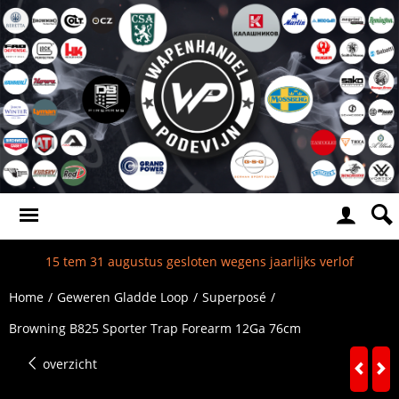
15 tem 31 augustus gesloten wegens jaarlijks verlof
Home
/
Geweren Gladde Loop
/
Superposé
/
Browning B825 Sporter Trap Forearm 12Ga 76cm
overzicht