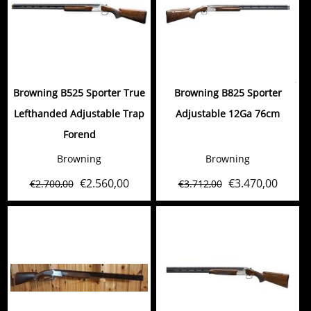
Browning B525 Sporter True
Browning B825 Sporter
Lefthanded Adjustable Trap
Adjustable 12Ga 76cm
Forend
Browning
Browning
€
2.560,00
€
3.470,00
€
2.700,00
€
3.712,00