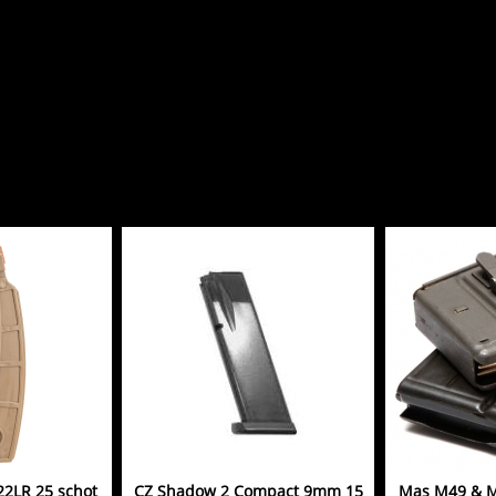
2LR 25 schot
CZ Shadow 2 Compact 9mm 15
Mas M49 & M