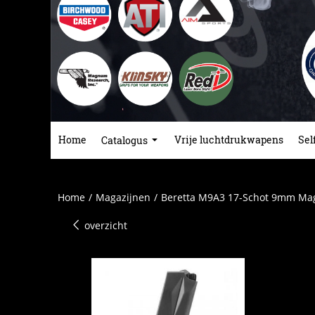
Home
Vrije luchtdrukwapens
Sel
Catalogus
Home
/
Magazijnen
/
Beretta M9A3 17-Schot 9mm Mag
overzicht