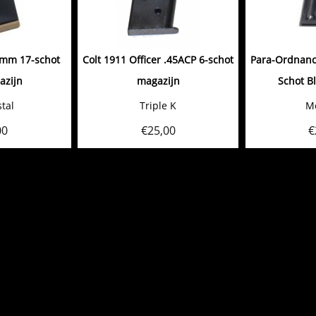
9mm 17-schot
Colt 1911 Officer .45ACP 6-schot
Para-Ordnanc
azijn
magazijn
Schot B
tal
Triple K
M
00
€
25,00
€