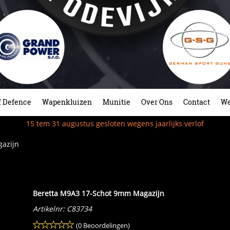
f Defence
Wapenkluizen
Munitie
Over Ons
Contact
We
15 tem 31 augustus gesloten wegens jaarlijks verlof
azijn
Beretta M9A3 17-Schot 9mm Magazijn
Artikelnr:
C83734
(0 Beoordelingen)