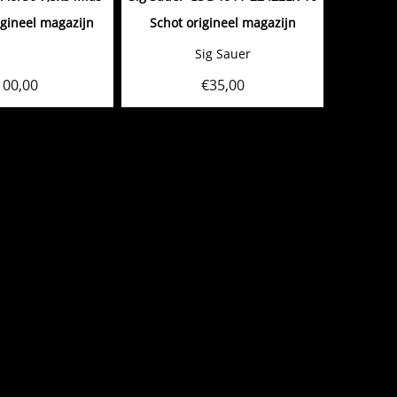
igineel magazijn
Schot origineel magazijn
Sig Sauer
100,00
€
35,00