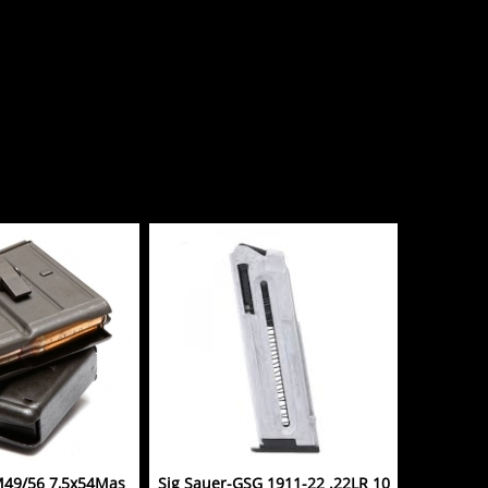
49/56 7,5x54Mas
Sig Sauer-GSG 1911-22 .22LR 10