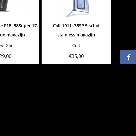
e P18 .38Super 17
Colt 1911 .38SP 5 schot
lue magazijn
stainless magazijn
ec-Gar
Colt
29,00
€
35,00