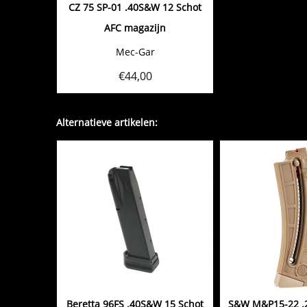
CZ 75 SP-01 .40S&W 12 Schot
AFC magazijn
Mec-Gar
€
44,00
Alternatieve artikelen:
Beretta 96FS .40S&W 15 Schot
S&W M&P15-22 .2