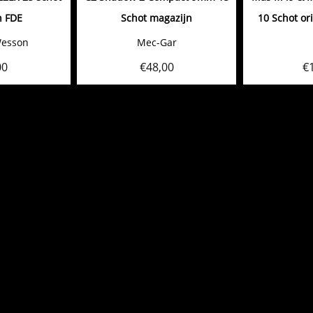
n FDE
Schot magazijn
10 Schot or
Wesson
Mec-Gar
00
€
48,00
€