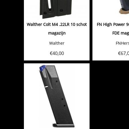
Walther Colt M4 .22LR 10 schot
FN High Power 
magazijn
FDE mag
Walther
FNHers
€
40,00
€
67,