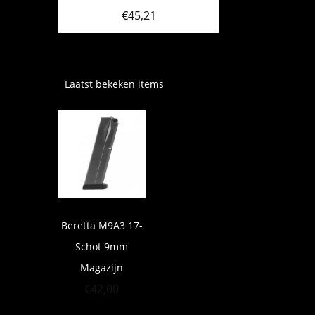
€
45,21
Laatst bekeken items
Beretta M9A3 17-
Schot 9mm
Magazijn
€
42,00