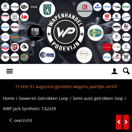
15 tem 31 augustus gesloten wegens jaarlijks verlof
Home
/
Geweren Getrokken Loop
/
Semi-auto getrokken loop
/
WBP Jack Synthetic 7,62x39
overzicht