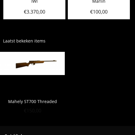
IWI
Marlin
€
3.370,00
€
100,00
Laatst bekeken items
Mahely ST700 Threaded
€
150,00