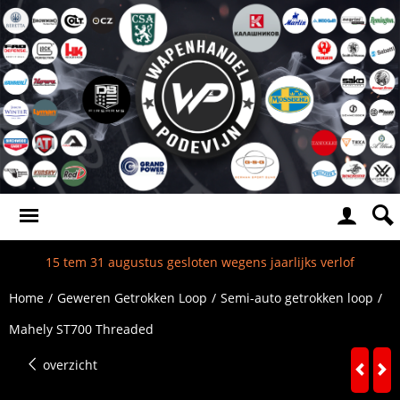
15 tem 31 augustus gesloten wegens jaarlijks verlof
Home
/
Geweren Getrokken Loop
/
Semi-auto getrokken loop
/
Mahely ST700 Threaded
overzicht