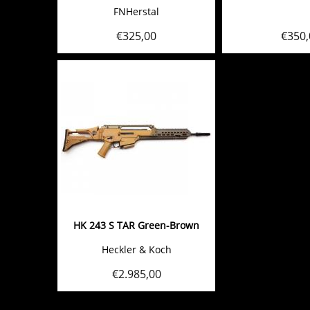
FNHerstal
€
325,00
€
350,
HK 243 S TAR Green-Brown
Heckler & Koch
€
2.985,00