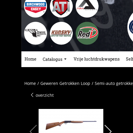
Home
Vrije luchtdrukwapens
Sel
Catalogus
Home
/
Geweren Getrokken Loop
/
Semi-auto getrokke
overzicht