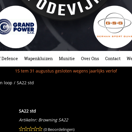
f Defence
Wapenkluizen
Munitie
Over Ons
Contact
We
15 tem 31 augustus gesloten wegens jaarlijks verlof
n loop
/
SA22 std
SA22 std
Artikelnr:
Browning SA22
(0 Beoordelingen)