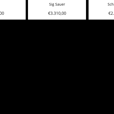
Sig Sauer
Sch
00
€
3.310,00
€
2