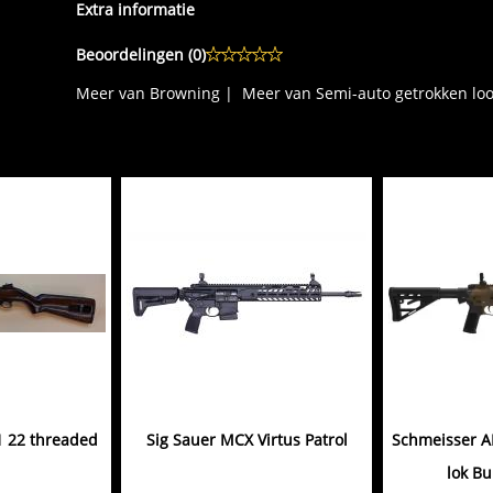
Extra informatie
Beoordelingen (
0
)
Meer van Browning
|
Meer van Semi-auto getrokken lo
 22 threaded
Sig Sauer MCX Virtus Patrol
Schmeisser A
lok Bu