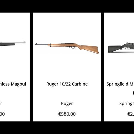
inless Magpul
Ruger 10/22 Carbine
Springfield M
r
Ruger
Springf
00
€
580,00
€
2