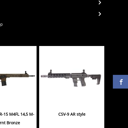
op
R-15 M4FL 14,5 M-
CSV-9 AR style
rnt Bronze