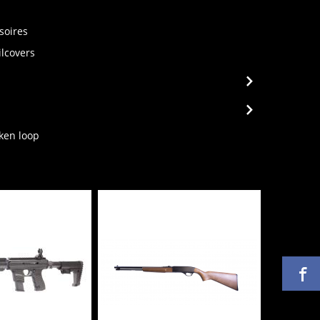
soires
ilcovers
ken loop