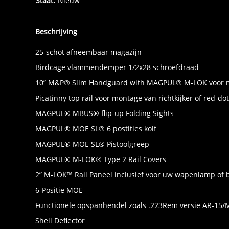
Staat:
Nieuw
Beschrijving
25-schot afneembaar magazijn
Birdcage vlammendemper 1/2x28 schroefdraad
10” M&P® Slim Handguard with MAGPUL® M-LOK voor mo
Picatinny top rail voor montage van richtkijker of red-dot
MAGPUL® MBUS® flip-up Folding Sights
MAGPUL® MOE SL® 6 postities kolf
MAGPUL® MOE SL® Pistoolgreep
MAGPUL® M-LOK® Type 2 Rail Covers
2” M-LOK™ Rail Paneel inclusief voor uw wapenlamp of 
6-Positie MOE
Functionele opspanhendel zoals .223Rem versie AR-15/
Shell Deflector