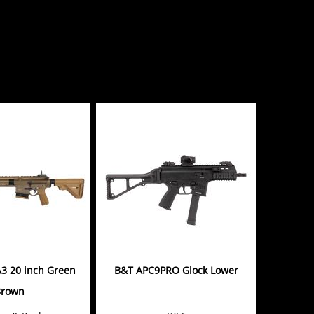
3 20 inch Green
B&T APC9PRO Glock Lower
Brown