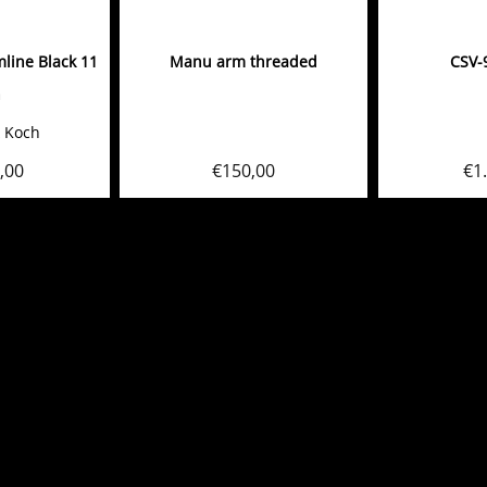
line Black 11
Manu arm threaded
CSV-9
h
& Koch
,00
€
150,00
€
1