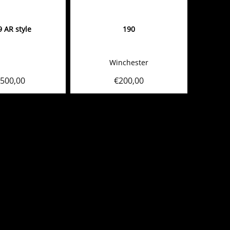
 AR style
190
Winchester
.500,00
€
200,00