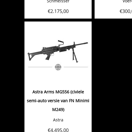
Schmeisser
Voer
€
2.175,00
€
300,
Astra Arms MG556 (civiele
semi-auto versie van FN Minimi
M249)
Astra
€
4.495,00