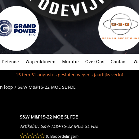
f Defence
Wapenkluizen
Munitie
Over Ons
Contact
We
15 tem 31 augustus gesloten wegens jaarlijks verlof
n loop
/
S&W M&P15-22 MOE SL FDE
S&W M&P15-22 MOE SL FDE
Artikelnr:
S&W M&P15-22 MOE SL FDE
(0 Beoordelingen)