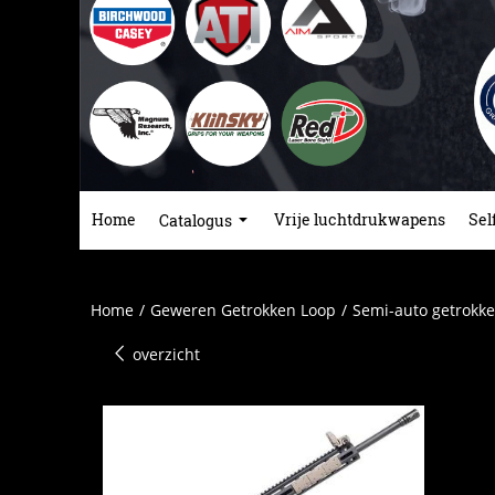
Home
Vrije luchtdrukwapens
Sel
Catalogus
Home
/
Geweren Getrokken Loop
/
Semi-auto getrokke
overzicht