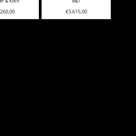
er & Koch
B&T
.260,00
€
3.615,00