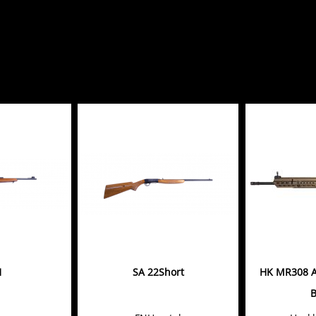
1
SA 22Short
HK MR308 A