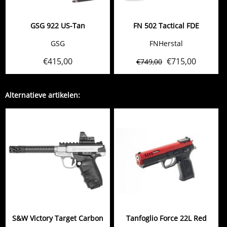
GSG 922 US-Tan
FN 502 Tactical FDE
GSG
FNHerstal
€
415,00
€
715,00
€
749,00
Alternatieve artikelen:
S&W Victory Target Carbon
Tanfoglio Force 22L Red