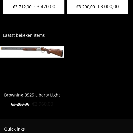
€
3.470,00
€
3.000,00
€
3.712,00
€
3.290,00
Laatst bekeken items
Browning B525 Liberty Light
€
2.960,00
€
3.283,00
Quicklinks