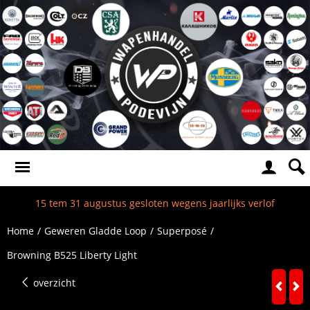
15 tem 31 augustus gesloten wegens jaarlijks verlof
Home
/
Geweren Gladde Loop
/
Superposé
/
Browning B525 Liberty Light
overzicht