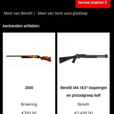
Review plaatsen
Meer van Benelli
|
Meer van Semi auto gladloop
Aanbevolen artikelen:
2000
Benelli M4 18,5" looplengte
en pistoolgreep kolf
Browning
Benelli
€
750,00
€
2.430,00