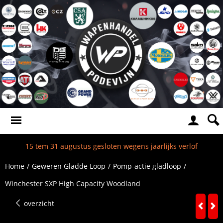
15 tem 31 augustus gesloten wegens jaarlijks verlof
Home
/
Geweren Gladde Loop
/
Pomp-actie gladloop
/
Winchester SXP High Capacity Woodland
overzicht