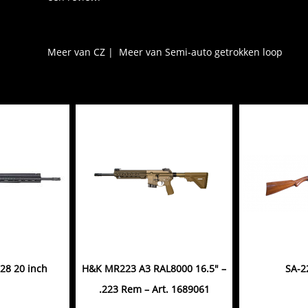
Meer van CZ
|
Meer van Semi-auto getrokken loop
28 20 inch
H&K MR223 A3 RAL8000 16.5" –
SA-2
.223 Rem – Art. 1689061