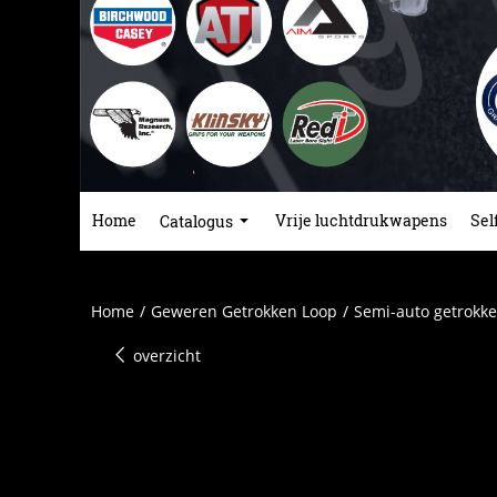
Home
Vrije luchtdrukwapens
Sel
Catalogus
Home
/
Geweren Getrokken Loop
/
Semi-auto getrokke
overzicht