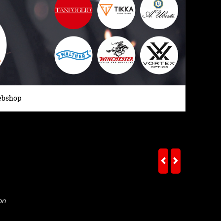
bshop
on