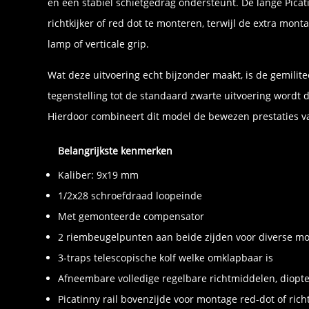
en een stabiel schietgedrag ondersteunt. De lange Pic
richtkijker of red dot te monteren, terwijl de extra mo
lamp of verticale grip.
Wat deze uitvoering echt bijzonder maakt, is de gemilit
tegenstelling tot de standaard zwarte uitvoering wordt 
Hierdoor combineert dit model de bewezen prestaties va
Belangrijkste kenmerken
Kaliber: 9x19 mm
1/2x28 schroefdraad loopeinde
Met gemonteerde compensator
2 riembeugelpunten aan beide zijden voor diverse m
3-traps telescopische kolf welke omklapbaar is
Afneembare volledige regelbare richtmiddelen, diopt
Picatinny rail bovenzijde voor montage red-dot of richt