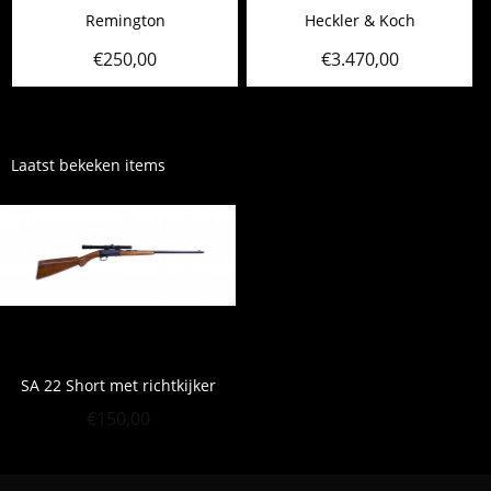
Remington
Heckler & Koch
€
250,00
€
3.470,00
Laatst bekeken items
SA 22 Short met richtkijker
€
150,00