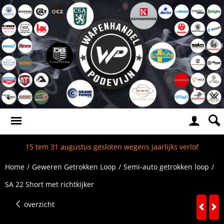
15 tem 31 augustus gesloten wegens jaarlijks verlof
Home
/
Geweren Getrokken Loop
/
Semi-auto getrokken loop
/
SA 22 Short met richtkijker
overzicht