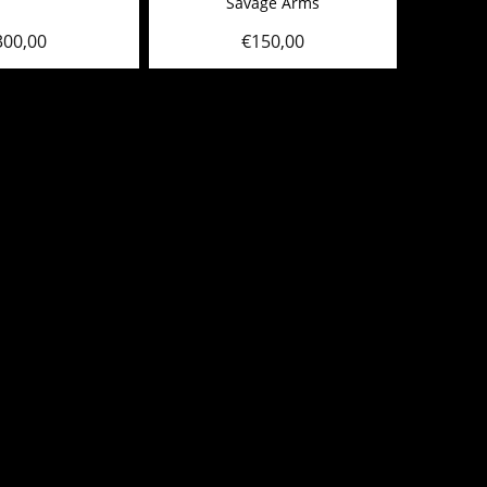
Savage Arms
300,00
€
150,00