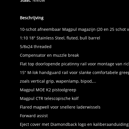
Staat:
Nieuw
Beschrijving
10-schot afneembaar Magpul magazijn (20 en 25 schot ver
1:10 18" Stainless Steel, fluted, bull barrel
5/8x24 threaded
Compensator en muzzle break
Flat top doorlopende picatinny rail voor montage van richtk
15" M-lok handguard rail voor slanke comfortabele gree
zoals vertical grip, wapenlamp, bipod,...
Magpul MOE K2 pistoolgreep
Magpul CTR telescopische kolf
Flared magwell voor snellere laderwissels
Forward assist
Eject cover met Diamondback logo en kaliberaanduiding