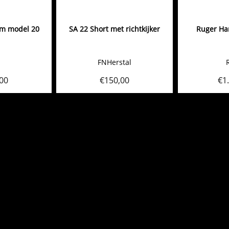
am model 20
SA 22 Short met richtkijker
Ruger Har
FNHerstal
00
€
150,00
€
1