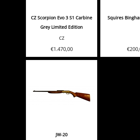
CZ Scorpion Evo 3 S1 Carbine
Squires Bingh
Grey Limited Edition
CZ
€
1.470,00
€
200,
JW-20