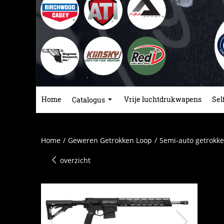
Home
Vrije luchtdrukwapens
Sel
Catalogus
Home
/
Geweren Getrokken Loop
/
Semi-auto getrokke
overzicht