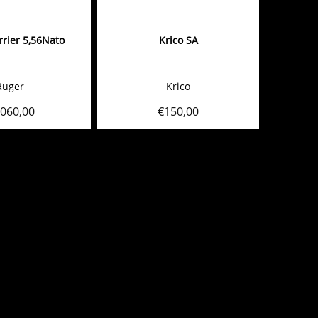
rier 5,56Nato
Krico SA
Ruger
Krico
.060,00
€
150,00