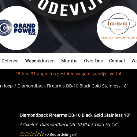
f Defence
Wapenkluizen
Munitie
Over Ons
Contact
We
15 tem 31 augustus gesloten wegens jaarlijks verlof
n loop
/
Diamondback Firearms DB-10 Black Gold Stainless 18"
Diamondback Firearms DB-10 Black Gold Stainless 18"
Artikelnr:
Diamondback DB-10 Black Gold SS 18"
(0 Beoordelingen)