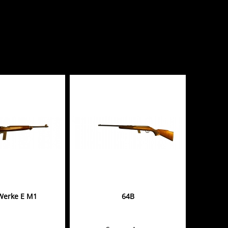
Werke E M1
64B