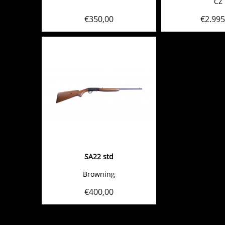
CZ
€
350,00
€
2.995
SA22 std
Browning
€
400,00