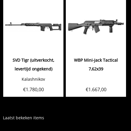
SVD Tigr (uitverkocht,
WBP Mini-Jack Tactical
levertijd ongekend)
7,62x39
Kalashnikov
€
1.780,00
€
1.667,00
Laatst bekeken items