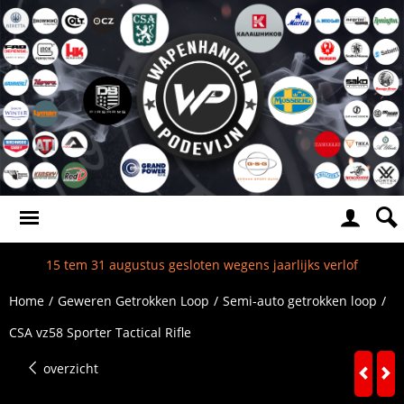
15 tem 31 augustus gesloten wegens jaarlijks verlof
Home
/
Geweren Getrokken Loop
/
Semi-auto getrokken loop
/
CSA vz58 Sporter Tactical Rifle
overzicht