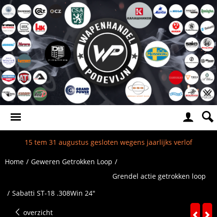
15 tem 31 augustus gesloten wegens jaarlijks verlof
Home
/
Geweren Getrokken Loop
/
Grendel actie getrokken loop
/
Sabatti ST-18 .308Win 24"
overzicht