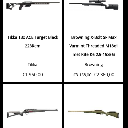
Tikka T3x ACE Target Black
Browning X-Bolt SF Max
223Rem
Varmint Threaded M18x1
met Kite K6 2,5-15x56i
Tikka
Browning
€
1.960,00
€
2.360,00
€
3.168,00