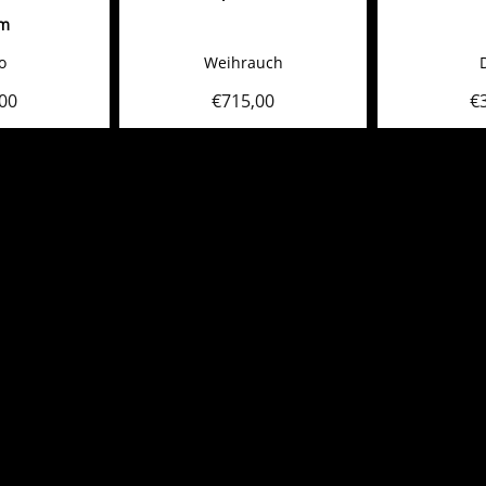
m
o
Weihrauch
00
€
715,00
€