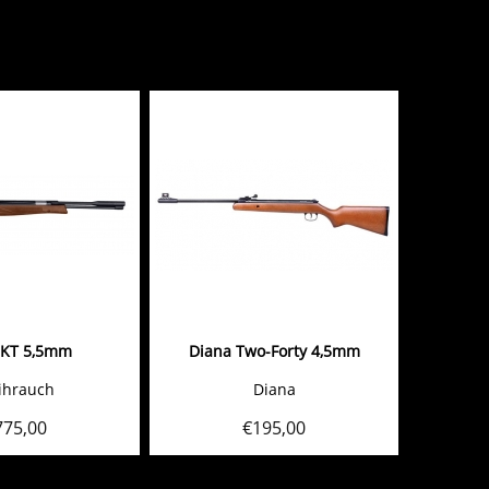
KT 5,5mm
Diana Two-Forty 4,5mm
ihrauch
Diana
775,00
€
195,00