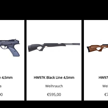
ve 4,5mm
HW97K Black Line 4,5mm
HW97
a
Weihrauch
We
00
€
595,00
€