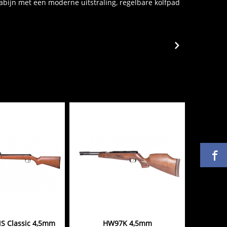
rabijn met een moderne uitstraling, regelbare kolfpad
S Classic 4,5mm
HW97K 4,5mm