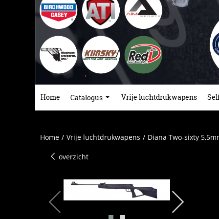
Home
Vrije luchtdrukwapens
Sel
Catalogus
Home
/
Vrije luchtdrukwapens
/
Diana Two-sixty 5,5
overzicht