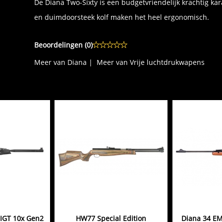
De Diana Two-Sixty is een budgetvriendelijk krachtig ka
en duimdoorsteek kolf maken het heel ergonomisch.
Beoordelingen (
0
)
Meer van Diana
|
Meer van Vrije luchtdrukwapens
IGT 10x Gen2
HW77 Special Edition
Diana 34 EM