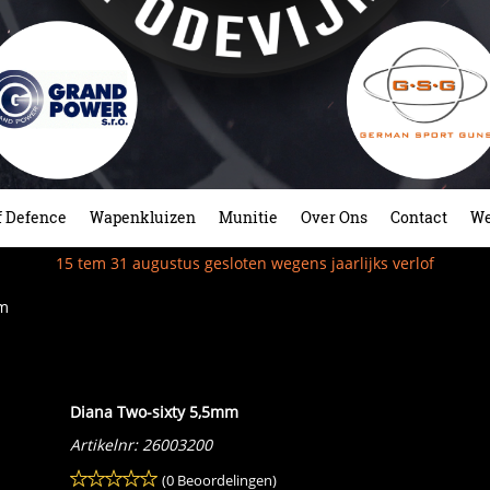
f Defence
Wapenkluizen
Munitie
Over Ons
Contact
We
15 tem 31 augustus gesloten wegens jaarlijks verlof
mm
Diana Two-sixty 5,5mm
Artikelnr:
26003200
(0 Beoordelingen)